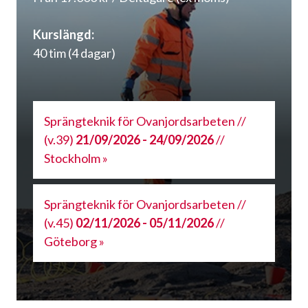
Kurslängd:
40 tim (4 dagar)
Sprängteknik för Ovanjordsarbeten //
(v.39)
21/09/2026 - 24/09/2026
//
Stockholm »
Sprängteknik för Ovanjordsarbeten //
(v.45)
02/11/2026 - 05/11/2026
//
Göteborg »