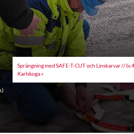
Sprängning med SAFE-T-CUT och Linskarvar // (v.
Karlskoga »
s)