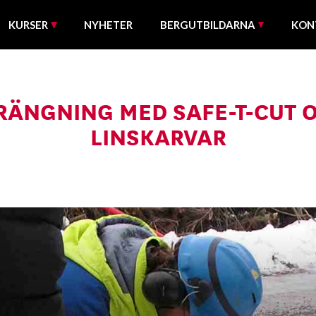
KURSER
NYHETER
BERGUTBILDARNA
KON
RÄNGNING MED SAFE-T-CUT 
LINSKARVAR