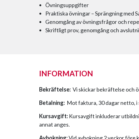
Övningsuppgifter
Praktiska övningar – Sprängning med S
Genomgång av övningsfrågor och repet
Skriftligt prov, genomgång och avslutn
INFORMATION
Bekräftelse:
Vi skickar bekräftelse och ö
Betalning:
Mot faktura, 30 dagar netto, 
Kursavgift:
Kursavgift inkluderar utbildn
annat anges.
Avbokning:
Vid avbokning 2 veckor före k