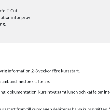
afe-T-Cut
ition inför prov
ing.
vrig information 2-3 veckor före kursstart.
i samband med bekräftelse.
ing, dokumentation, kursintyg samt lunch och kaffe om int
ursstart fram till kursdagen debiteras halva kursavgiften. 